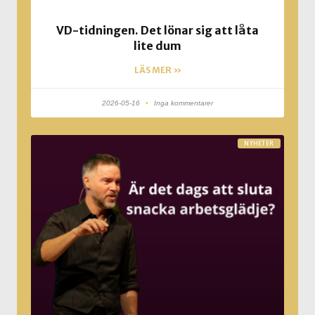
VD-tidningen. Det lönar sig att låta
lite dum
LÄS MER »
2026-05-16
Inga kommentarer
NYHETER