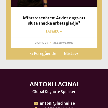
Affärsresenären: Är det dags att
sluta snacka arbetsglädje?
LÄS MER »
2026-03-10
Inga kommentarer
« Föregående
Nästa »
ANTONI LACINAI
Global Keynote Speaker
antoni@lacinai.se