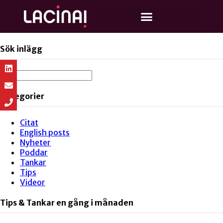
Sök inlägg
Kategorier
Citat
English posts
Nyheter
Poddar
Tankar
Tips
Videor
Tips & Tankar en gång i månaden