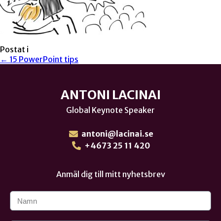
Postat i
← 15 PowerPoint tips
ANTONI LACINAI
Global Keynote Speaker
antoni@lacinai.se
+4673 25 11 420
Anmäl dig till mitt nyhetsbrev