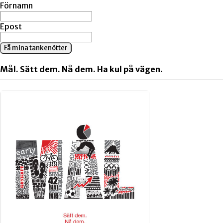
Förnamn
Epost
Få mina tankenötter
Mål. Sätt dem. Nå dem. Ha kul på vägen.