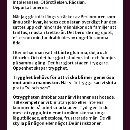
Intoleransen. Oförståelsen. Rädslan.
Deportationerna.
När jag gick där längs sträckor av Berlinmuren som
ännu står kvar, kändes det nästan overkligt hur den
sattes upp och hindrade människor och familjer att
träffas, i nästan trettio år. Det berörde mig djupt,
eftersom min far drabbades av ungefär samma
öde.
I Berlin har man valt att
inte
glömma, dölja och
förneka. Och det har gjort staden stolt och ödmjuk
på samma gång. Det har gjort staden tryggare.
Öppenhet skapar trygghet.
Trygghet behövs för att vi ska bli mer generösa
mot andra människor.
När vi är trygga kan vi sluta
prata ”vi och
”.
dom
Otryggheten drabbar oss när vi känner oss hotade.
Till exempel när vi blir utan jobb eller inte ens
kommer in på arbetsmarknaden. Tydligen är de
mest otrygga, intoleranta människorna, unga
lågutbildade, arbetslösa, frustrerade män. De vill
skylla på någon eller något.De är i riskzonen.