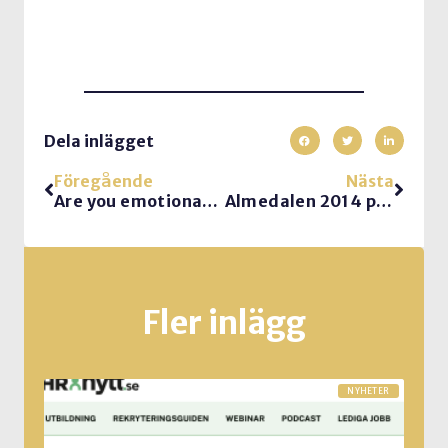
Dela inlägget
Föregående
Nästa
Are you emotionally secure
Almedalen 2014 på gång
Fler inlägg
NYHETER