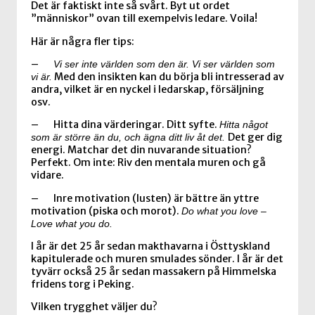
Det är faktiskt inte så svårt. Byt ut ordet
”människor” ovan till exempelvis ledare. Voila!
Här är några fler tips:
–
Vi ser inte världen som den är. Vi ser världen som
Med den insikten kan du börja bli intresserad av
vi är.
andra, vilket är en nyckel i ledarskap, försäljning
osv.
– Hitta dina värderingar. Ditt syfte.
Hitta något
Det ger dig
som är större än du, och ägna ditt liv åt det.
energi. Matchar det din nuvarande situation?
Perfekt. Om inte: Riv den mentala muren och gå
vidare.
– Inre motivation (lusten) är bättre än yttre
motivation (piska och morot).
Do what you love –
Love what you do.
I år är det 25 år sedan makthavarna i Östtyskland
kapitulerade och muren smulades sönder. I år är det
tyvärr också 25 år sedan massakern på Himmelska
fridens torg i Peking.
Vilken trygghet väljer du?