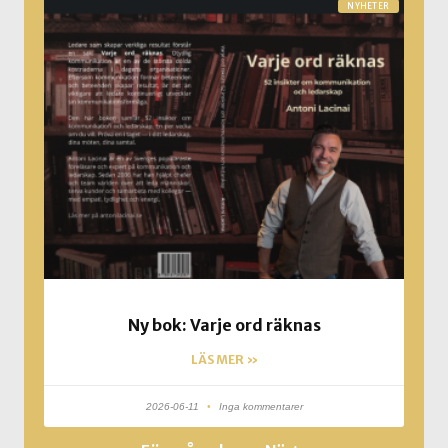
NYHETER
Ny bok: Varje ord räknas
LÄS MER »
2026-06-11
Inga kommentarer