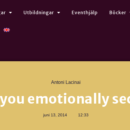
gar
Utbildningar
Eventhjälp
Böcker
Antoni Lacinai
 you emotionally se
juni 13, 2014
12:33