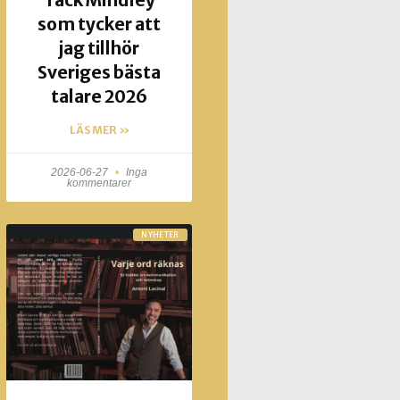
Tack Mindley
som tycker att
jag tillhör
Sveriges bästa
talare 2026
LÄS MER »
2026-06-27
Inga
kommentarer
NYHETER