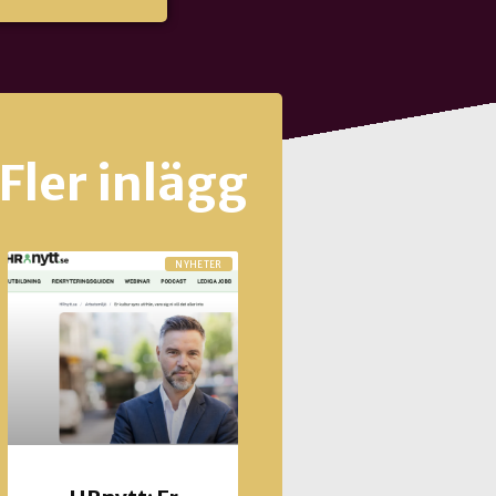
Fler inlägg
NYHETER