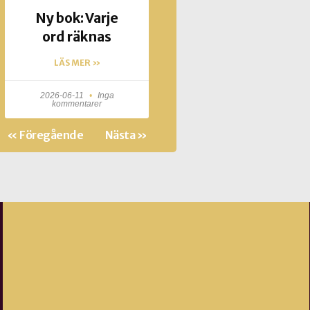
Ny bok: Varje
ord räknas
LÄS MER »
2026-06-11
Inga
kommentarer
« Föregående
Nästa »