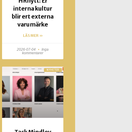
HRnytt: Er
interna kultur
blir ert externa
varumärke
LÄS MER »
2026-07-04
Inga
kommentarer
NYHETER