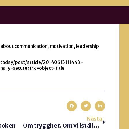
about communication, motivation, leadership
/today/post/article/20140613111443-
lly-secure?trk=object-title
Nästa
 boken
Om trygghet. Om Vi istället för ”dom”