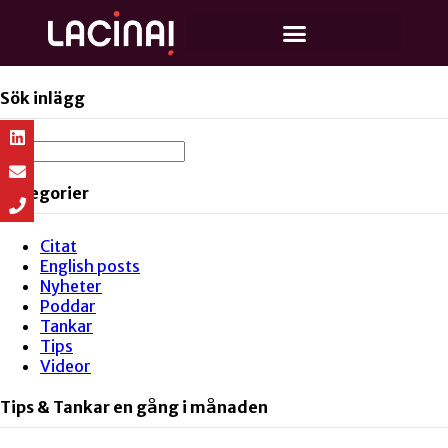
Sök inlägg
Kategorier
Citat
English posts
Nyheter
Poddar
Tankar
Tips
Videor
Tips & Tankar en gång i månaden