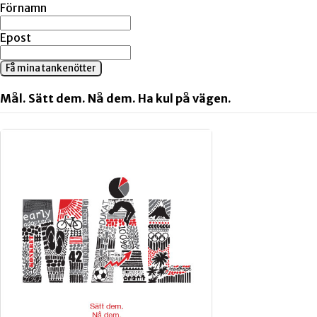
Förnamn
Epost
Få mina tankenötter
Mål. Sätt dem. Nå dem. Ha kul på vägen.