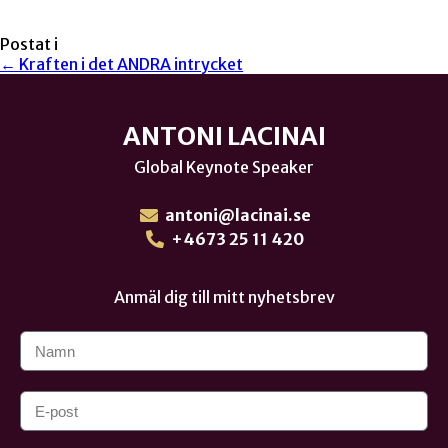
Postat i
← Kraften i det ANDRA intrycket
ANTONI LACINAI
Global Keynote Speaker
antoni@lacinai.se
+4673 25 11 420
Anmäl dig till mitt nyhetsbrev