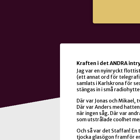
Kraften i det ANDRA intr
Jag var en nyinryckt flottist
(ett annat ord för telegraf
samlats i Karlskrona för se
stängas in i små radiohytte
Där var Jonas och Mikael, 
Där var Anders med hatten
när ingen såg. Där var andr
som utstrålade coolhet me
Och så var det Staffan! En
tjocka glasögon framför en