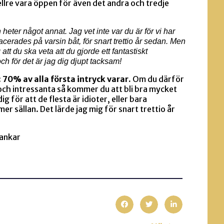
ellre vara öppen för även det andra och tredje
heter något annat. Jag vet inte var du är för vi har
placerades på varsin båt, för snart trettio år sedan. Men
 att du ska veta att du gjorde ett fantastiskt
ch för det är jag dig djupt tacksam!
:
70% av alla första intryck varar.
Om du därför
 och intressanta så kommer du att bli bra mycket
 för att de flesta är idioter, eller bara
er sällan. Det lärde jag mig för snart trettio år
tankar