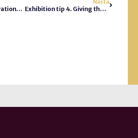
Nästa
Looking for an inspirational speaker?
Exhibition tip 4. Giving the Elevator Pitch