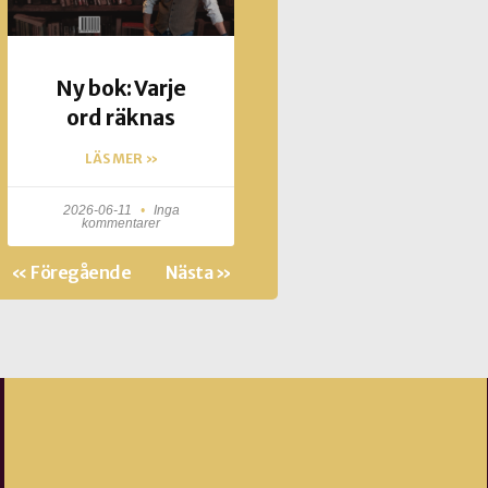
Ny bok: Varje
ord räknas
LÄS MER »
2026-06-11
Inga
kommentarer
« Föregående
Nästa »