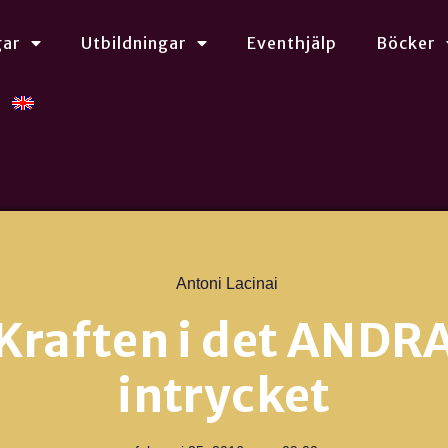
gar
Utbildningar
Eventhjälp
Böcker
Antoni Lacinai
Kraften i det ANDR
intrycket