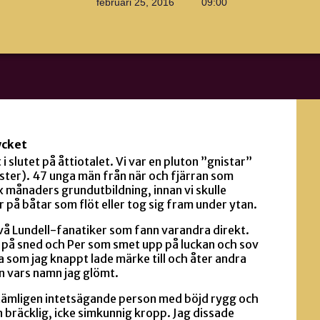
februari 25, 2016
09:00
ycket
 i slutet på åttiotalet. Vi var en pluton ”gnistar”
ister). 47 unga män från när och fjärran som
x månaders grundutbildning, innan vi skulle
r på båtar som flöt eller tog sig fram under ytan.
två Lundell-fanatiker som fann varandra direkt.
 på sned och Per som smet upp på luckan och sov
a som jag knappt lade märke till och åter andra
n vars namn jag glömt.
 tämligen intetsägande person med böjd rygg och
 bräcklig, icke simkunnig kropp. Jag dissade