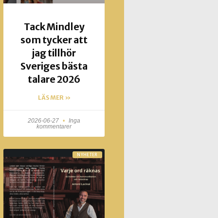
Tack Mindley
som tycker att
jag tillhör
Sveriges bästa
talare 2026
LÄS MER »
2026-06-27
Inga
kommentarer
NYHETER