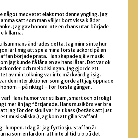
rde något medvetet elakt mot denne yngling. Jag
amma sätt som man väljer bort vissa kläder i
anke. Jag gav honom inte en chans utan började
e killarna.
 tillsammans ändrades detta. Jag minns inte hur
gon lärt mig att spela mina första ackord på en
taffan började prata. Han skapade själv musik
 om jag kunde få låna en av hans låtar. Det var ok
 ackorden och melodislingan. Jag gjorde ett
tet av min tolkning var inte märkvärdig i sig.
 var den interaktionen som gjorde att jag öppnade
 honom – på riktigt – för första gången.
 var! Hans humor var stillsam, smart och otroligt
ångt mer än jag förtjänade. Hans musiköra var bra
tt jag för den skull var helt kass (betänk att just
st musikaliska.) Jag kom att gilla Staffan!
g i lumpen. Idag är jag fyrtiosju. Staffan är
rna som en lärdom att inte alltid tro på det