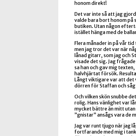
honom direkt!
Det var inte så att jag gjo
valde bara bort honom på s
butiken. Utan någon eftert
istället hänga med de ballar
Flera månader in på vår tid
men jag tror det var när nå
lånad gitarr, som jag och S
visade det sig. Jag frågade
sa han och gav mig texten,
halvhjärtat försök. Resulta
Långt viktigare var att det
dörren för Staffan och såg
Och vilken skön snubbe det
rolig. Hans vänlighet var l
mycket bättre än mitt utan a
”gnistar” ansågs vara de me
Jag var runt tjugo när jag lå
fortfarande med mig i tanka