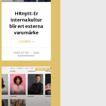
HRnytt: Er
interna kultur
blir ert externa
varumärke
LÄS MER »
2026-07-04
Inga
kommentarer
NYHETER