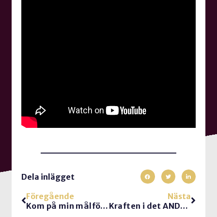
Dela inlägget
Föregående
Nästa
Kom på min målföreläsning i Göteborg den 10e februari
Kraften i det ANDRA intrycket