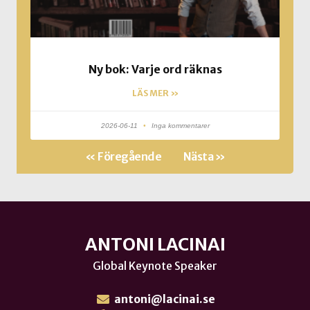
Ny bok: Varje ord räknas
LÄS MER »
2026-06-11
Inga kommentarer
« Föregående
Nästa »
ANTONI LACINAI
Global Keynote Speaker
antoni@lacinai.se