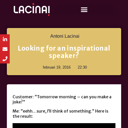
Antoni Lacinai
Looking for an inspirational
speaker?
februari 19, 2016
22:30
Customer: ”Tomorrow morning – can you make a
joke?”
Me: ”eehh…sure, I’ll think of something.” Here is
the result: