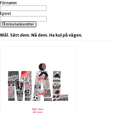
Förnamn
Epost
Få mina tankenötter
Mål. Sätt dem. Nå dem. Ha kul på vägen.