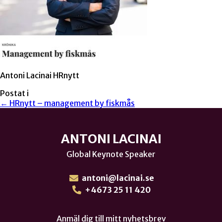
Antoni Lacinai HRnytt
Postat i
← HRnytt – management by fiskmås
ANTONI LACINAI
Global Keynote Speaker
antoni@lacinai.se
+4673 25 11 420
Anmäl dig till mitt nyhetsbrev