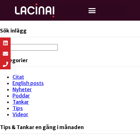
Sök inlägg
Kategorier
Citat
English posts
Nyheter
Poddar
Tankar
Tips
Videor
Tips & Tankar en gång i månaden