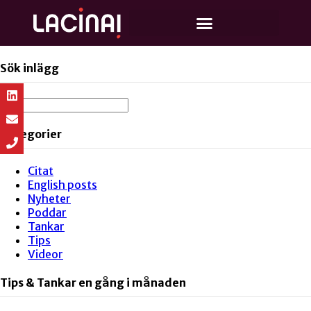
Sök inlägg
Kategorier
Citat
English posts
Nyheter
Poddar
Tankar
Tips
Videor
Tips & Tankar en gång i månaden