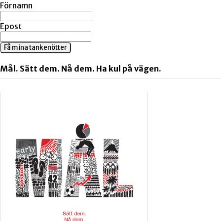
Förnamn
Epost
Få mina tankenötter
Mål. Sätt dem. Nå dem. Ha kul på vägen.