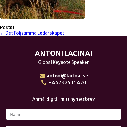
Postat i
← Det Följsamma Ledarskapet
ANTONI LACINAI
Global Keynote Speaker
antoni@lacinai.se
+4673 25 11 420
Anmäl dig till mitt nyhetsbrev