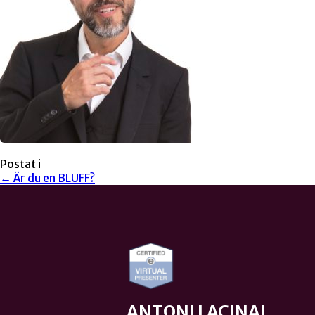
Postat i
← Är du en BLUFF?
ANTONI LACINAI