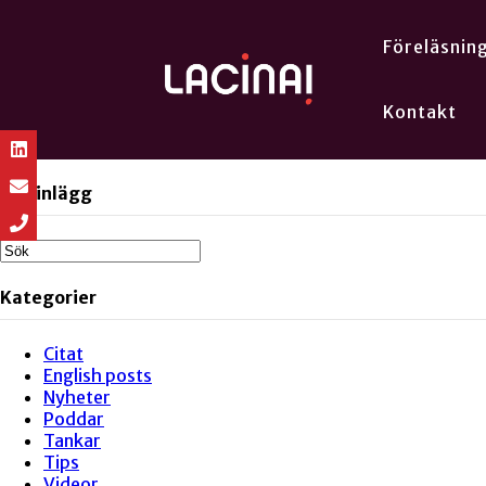
Föreläsnin
Kontakt
Sök inlägg
Kategorier
Citat
English posts
Nyheter
Poddar
Tankar
Tips
Videor