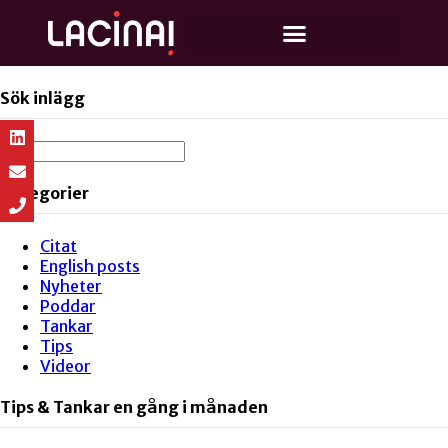
Sök inlägg
Kategorier
Citat
English posts
Nyheter
Poddar
Tankar
Tips
Videor
Tips & Tankar en gång i månaden