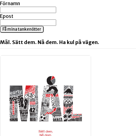
Förnamn
Epost
Få mina tankenötter
Mål. Sätt dem. Nå dem. Ha kul på vägen.