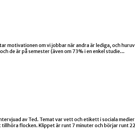
hittar motivationen om vi jobbar när andra är lediga, och hur
a och de är på semester (även om 73% i en enkel studie…
tervjuad av Ted. Temat var vett och etikett i sociala medie
illhöra flocken. Klippet är runt 7 minuter och börjar runt 22