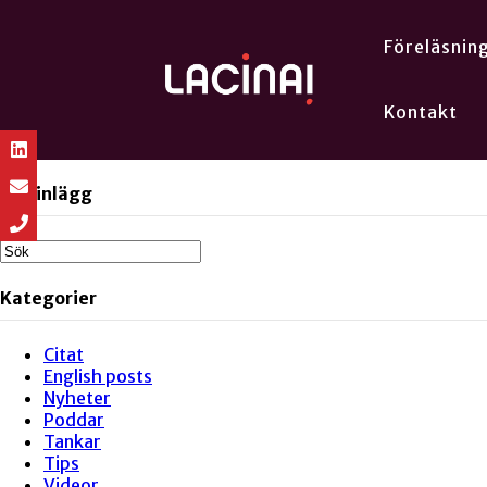
Föreläsnin
Kontakt
Sök inlägg
Kategorier
Citat
English posts
Nyheter
Poddar
Tankar
Tips
Videor