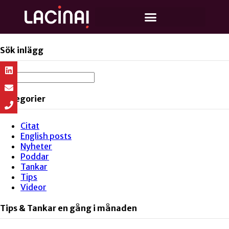
Sök inlägg
Kategorier
Citat
English posts
Nyheter
Poddar
Tankar
Tips
Videor
Tips & Tankar en gång i månaden