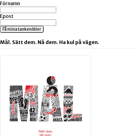
Förnamn
Epost
Få mina tankenötter
Mål. Sätt dem. Nå dem. Ha kul på vägen.