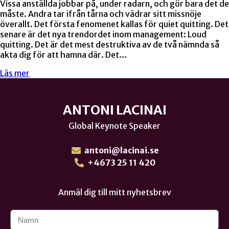
Vissa anställda jobbar på, under radarn, och gör bara det de
måste. Andra tar ifrån tårna och vädrar sitt missnöje
överallt. Det första fenomenet kallas för quiet quitting. Det
senare är det nya trendordet inom management: Loud
quitting. Det är det mest destruktiva av de två nämnda så
akta dig för att hamna där. Det…
Läs mer
ANTONI LACINAI
Global Keynote Speaker
antoni@lacinai.se
+4673 25 11 420
Anmäl dig till mitt nyhetsbrev