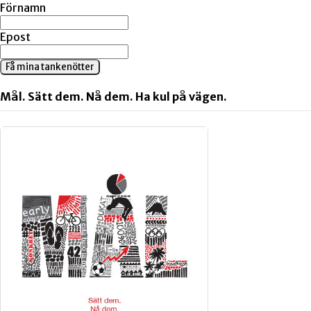
Förnamn
Epost
Få mina tankenötter
Mål. Sätt dem. Nå dem. Ha kul på vägen.