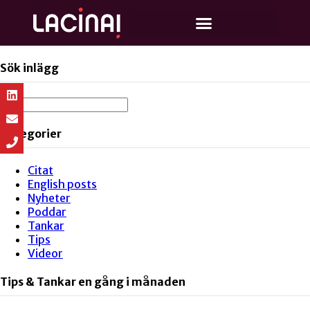
Sök inlägg
Kategorier
Citat
English posts
Nyheter
Poddar
Tankar
Tips
Videor
Tips & Tankar en gång i månaden