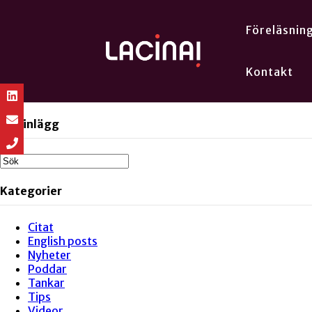
Föreläsnin
Kontakt
Sök inlägg
Kategorier
Citat
English posts
Nyheter
Poddar
Tankar
Tips
Videor