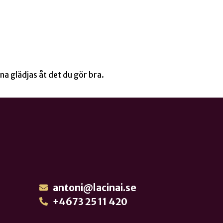
na glädjas åt det du gör bra.
antoni@lacinai.se
+4673 25 11 420