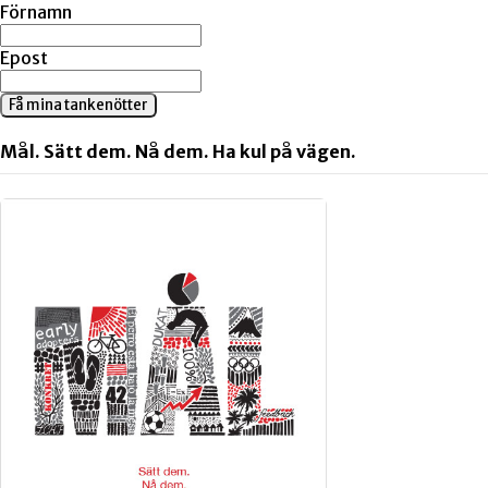
Förnamn
Epost
Få mina tankenötter
Mål. Sätt dem. Nå dem. Ha kul på vägen.