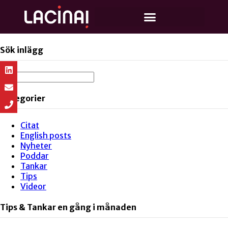
Sök inlägg
Kategorier
Citat
English posts
Nyheter
Poddar
Tankar
Tips
Videor
Tips & Tankar en gång i månaden