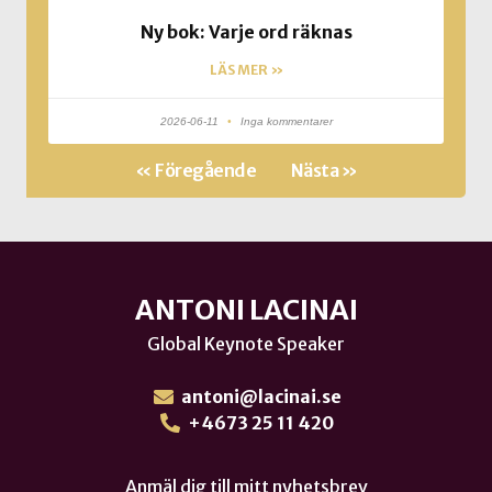
Ny bok: Varje ord räknas
LÄS MER »
2026-06-11
Inga kommentarer
« Föregående
Nästa »
ANTONI LACINAI
Global Keynote Speaker
antoni@lacinai.se
+4673 25 11 420
Anmäl dig till mitt nyhetsbrev