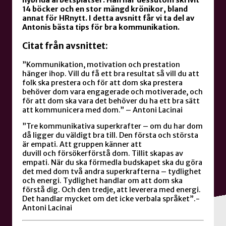
hybrida arbetsplatser. Han har dessutom skrivit
14 böcker och en stor mängd krönikor, bland
annat för HRnytt. I detta avsnitt får vi ta del av
Antonis bästa tips för bra kommunikation.
Citat från avsnittet:
”Kommunikation, motivation och prestation
hänger ihop. Vill du få ett bra resultat så vill du att
folk ska prestera och för att dom ska prestera
behöver dom vara engagerade och motiverade, och
för att dom ska vara det behöver du ha ett bra sätt
att kommunicera med dom.” – Antoni Lacinai
”Tre kommunikativa superkrafter – om du har dom
då ligger du väldigt bra till. Den första och största
är empati. Att gruppen känner att
duvill och försökerförstå dom. Tillit skapas av
empati. När du ska förmedla budskapet ska du göra
det med dom två andra superkrafterna – tydlighet
och energi. Tydlighet handlar om att dom ska
förstå dig. Och den tredje, att leverera med energi.
Det handlar mycket om det icke verbala språket”.-
Antoni Lacinai