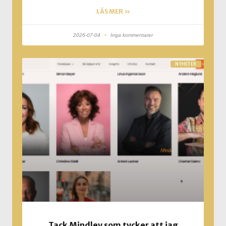
LÄS MER »
2026-07-04
Inga kommentarer
NYHETER
Tack Mindley som tycker att jag