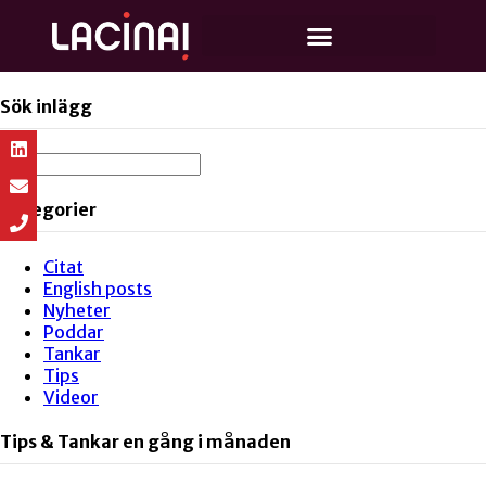
Sök inlägg
Kategorier
Citat
English posts
Nyheter
Poddar
Tankar
Tips
Videor
Tips & Tankar en gång i månaden