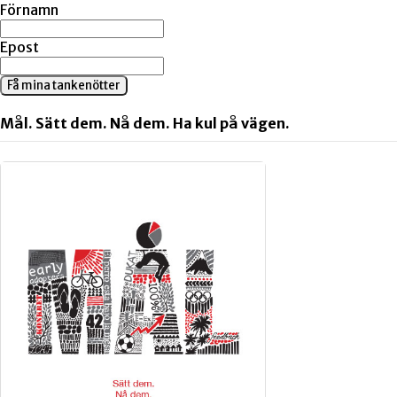
Förnamn
Epost
Få mina tankenötter
Mål. Sätt dem. Nå dem. Ha kul på vägen.