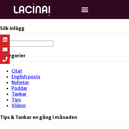
Sök inlägg
Kategorier
Citat
English posts
Nyheter
Poddar
Tankar
Tips
Videor
Tips & Tankar en gång i månaden