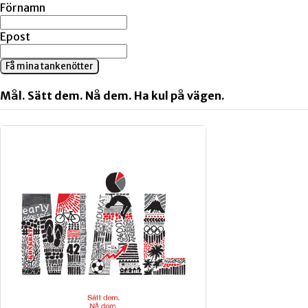
Förnamn
Epost
Få mina tankenötter
Mål. Sätt dem. Nå dem. Ha kul på vägen.