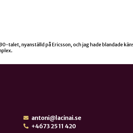
90-talet, nyanställd på Ericsson, och jag hade blandade känslo
mplex.
antoni@lacinai.se
+4673 25 11 420