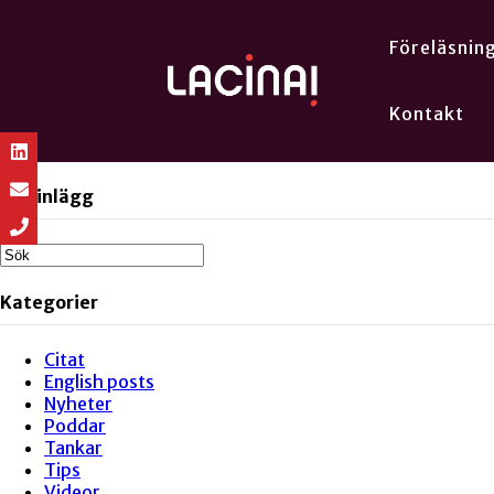
Föreläsnin
Kontakt
Sök inlägg
Kategorier
Citat
English posts
Nyheter
Poddar
Tankar
Tips
Videor