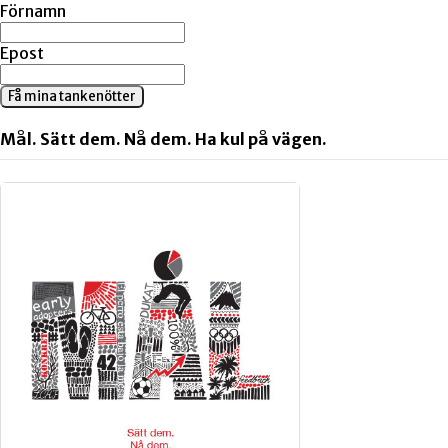
Förnamn
Epost
Få mina tankenötter
Mål. Sätt dem. Nå dem. Ha kul på vägen.