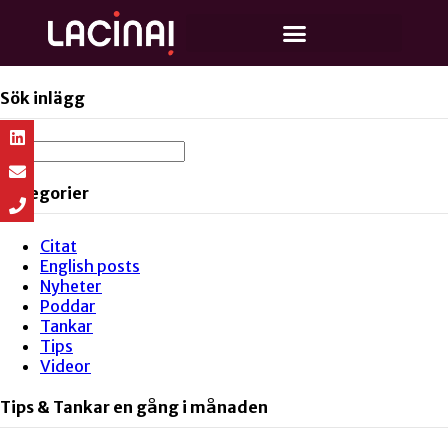
Sök inlägg
Kategorier
Citat
English posts
Nyheter
Poddar
Tankar
Tips
Videor
Tips & Tankar en gång i månaden