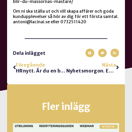
blir-du-massornas-mastare/
Om ni ska ställa ut och vill skapa affärer och goda
kundupplevelser så hör av dig för ett första samtal.
antoni@lacinai.se eller 0732511420
Dela inlägget
Föregående
Nästa
HRnytt. Är du en bra vän?
Nyhetsmorgon. Ensamhet är ett globalt problem
Fler inlägg
NYHETER