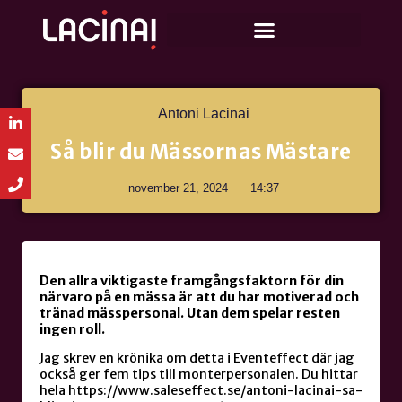
Antoni Lacinai
Så blir du Mässornas Mästare
november 21, 2024
14:37
Den allra viktigaste framgångsfaktorn för din
närvaro på en mässa är att du har motiverad och
tränad mässpersonal. Utan dem spelar resten
ingen roll.
Jag skrev en krönika om detta i Eventeffect där jag
också ger fem tips till monterpersonalen. Du hittar
hela https://www.saleseffect.se/antoni-lacinai-sa-