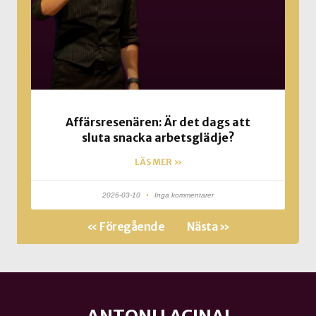
Affärsresenären: Är det dags att
sluta snacka arbetsglädje?
LÄS MER »
2026-03-10
Inga kommentarer
« Föregående
Nästa »
ANTONI LACINAI