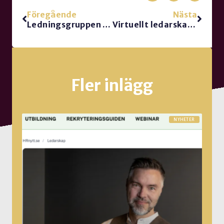
Föregående
Nästa
Ledningsgruppen är död
Virtuellt ledarskap – intervju med Pete Lancia
Fler inlägg
NYHETER