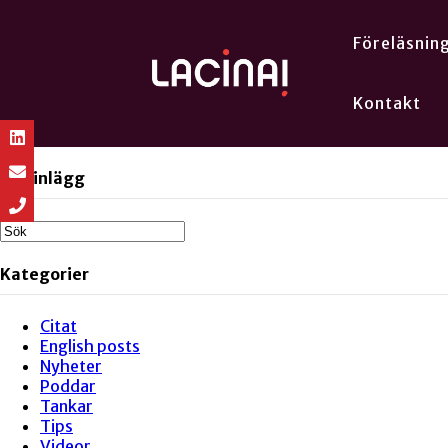
Föreläsnin
Kontakt
Sök inlägg
Kategorier
Citat
English posts
Nyheter
Poddar
Tankar
Tips
Videor