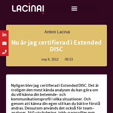
Antoni Lacinai
Nu är jag certifierad i Extended
DISC
maj 9, 2012
08:53
Nyligen blev jag certifierad i Extended DISC. Det är
troligen den mest kända analysen du kan göra om
du vill känna din beteende- och
kommunikationsprofil i olika situationer. Och
genom att känna din egen stil kan du bättre förstå
andras. Dessutom används det också för team-
analyser, 360 utvärdering, jobb-parprofiler mm.