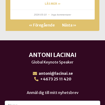
LÄS MER »
2026-03-10
Inga kommentarer
« Föregående
Nästa »
ANTONI LACINAI
Global Keynote Speaker
antoni@lacinai.se
+4673 25 11 420
Anmäl dig till mitt nyhetsbrev