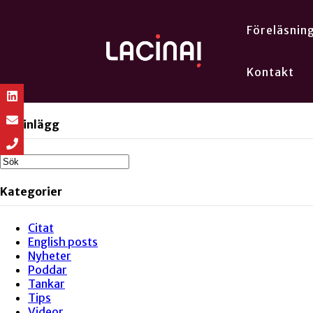
Föreläsnin
Kontakt
Sök inlägg
Kategorier
Citat
English posts
Nyheter
Poddar
Tankar
Tips
Videor