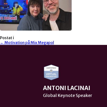
Postat i
← Motivation på Mix Megapol
ANTONI LACINAI
Global Keynote Speaker