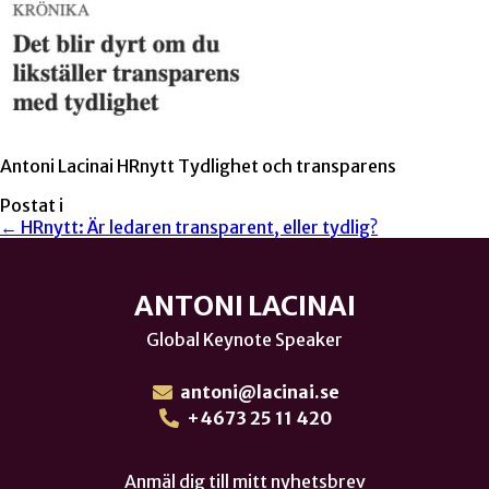
Antoni Lacinai HRnytt Tydlighet och transparens
Postat i
← HRnytt: Är ledaren transparent, eller tydlig?
ANTONI LACINAI
Global Keynote Speaker
antoni@lacinai.se
+4673 25 11 420
Anmäl dig till mitt nyhetsbrev