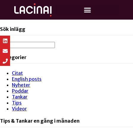
Sök inlägg
Kategorier
Citat
English posts
Nyheter
Poddar
Tankar
Tips
Videor
Tips & Tankar en gång i månaden