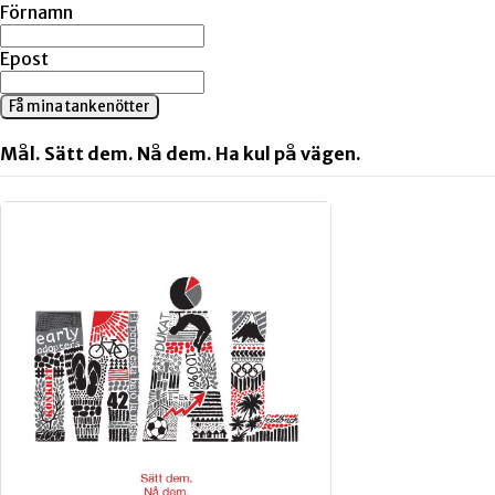
Förnamn
Epost
Få mina tankenötter
Mål. Sätt dem. Nå dem. Ha kul på vägen.