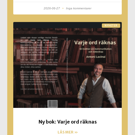
2026-06-27
Inga kommentarer
NYHETER
Ny bok: Varje ord räknas
LÄS MER »