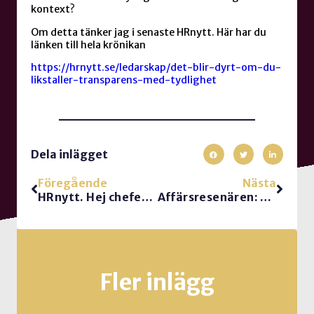
kontext?
Om detta tänker jag i senaste HRnytt. Här har du
länken till hela krönikan
https://hrnytt.se/ledarskap/det-blir-dyrt-om-du-
likstaller-transparens-med-tydlighet
Dela inlägget
Föregående
Nästa
HRnytt. Hej chefen. Behövs du?
Affärsresenären: Skvallra snällt
Fler inlägg