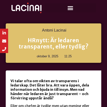
Antoni Lacinai
HRnytt: Är ledaren
transparent, eller tydlig?
oktober 9, 2025
11:25
Vi talar ofta om vikten av transparens i
ledarskap. Det låter bra. Att vara öppen, dela
information och bjuda in till insyn. Men vad
händer när ledaren är just transparent – och
förvirring uppstår ändå?
Eller om chefen är tydlig men utan mening eller