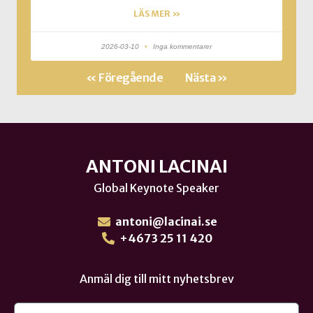
LÄS MER »
2026-03-10
Inga kommentarer
« Föregående
Nästa »
ANTONI LACINAI
Global Keynote Speaker
antoni@lacinai.se
+4673 25 11 420
Anmäl dig till mitt nyhetsbrev