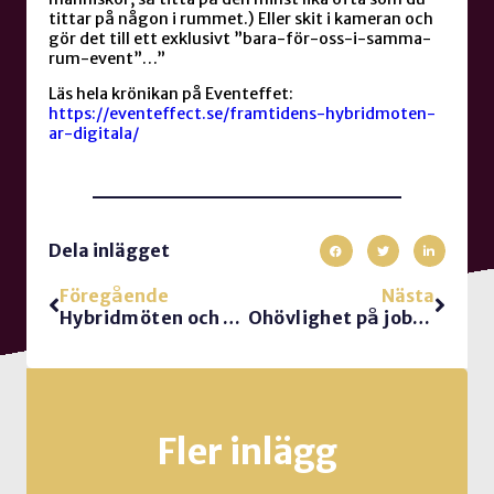
tittar på någon i rummet.) Eller skit i kameran och
gör det till ett exklusivt ”bara-för-oss-i-samma-
rum-event”…”
Läs hela krönikan på Eventeffet:
https://eventeffect.se/framtidens-hybridmoten-
ar-digitala/
Dela inlägget
Föregående
Nästa
Hybridmöten och andra tankar i podden Heja Framtiden
Ohövlighet på jobbet ger sjukt många negativa konsekvenser
Fler inlägg