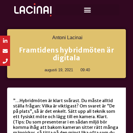
Antoni Lacinai
Framtidens hybridmöten är
digitala
augusti 19, 2021
09:40
”…Hybridmöten är klart svårast. Du måste alltid
ställa frågan: Vilka är viktigast? Om svaret är ”De
på plats”, så är det enkelt. Sätt upp all teknik som
ett fysiskt möte och lägg till en kamera. Klart.
(Tips: Du som presenterar i en sådan miljö bör
komma ihåg att bakom kameran sitter rätt många
människor, så titta på den minst lika ofta som du