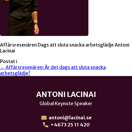
Affärsresenären Dags att sluta snacka arbetsglädje Antoni
Lacinai
Postat i
← Affärsresenären: Är det dags att sluta snacka
arbetsglädje?
ANTONI LACINAI
Global Keynote Speaker
antoni@lacinai.se
+4673 25 11 420