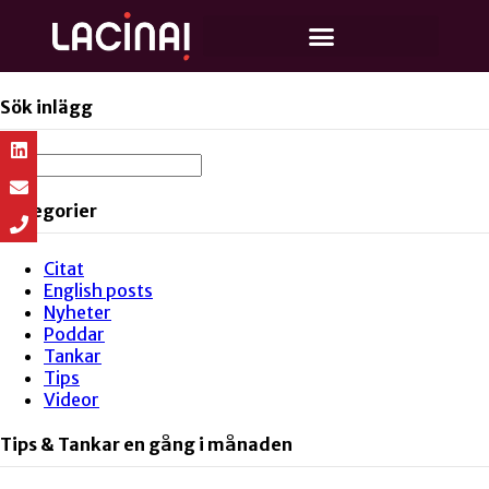
Sök inlägg
Kategorier
Citat
English posts
Nyheter
Poddar
Tankar
Tips
Videor
Tips & Tankar en gång i månaden