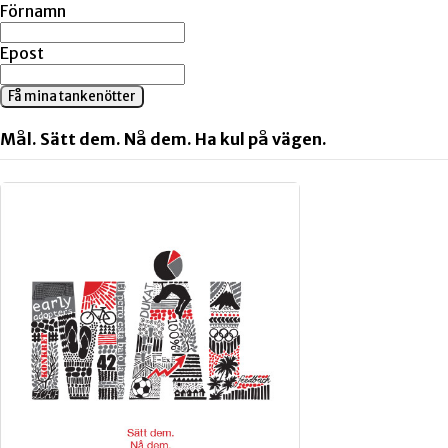
Förnamn
Epost
Få mina tankenötter
Mål. Sätt dem. Nå dem. Ha kul på vägen.