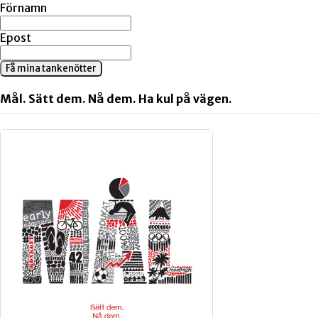
Förnamn
Epost
Få mina tankenötter
Mål. Sätt dem. Nå dem. Ha kul på vägen.