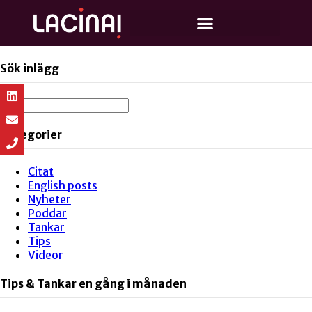
Sök inlägg
Kategorier
Citat
English posts
Nyheter
Poddar
Tankar
Tips
Videor
Tips & Tankar en gång i månaden