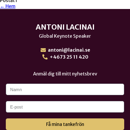
Postat i
← Hem
ANTONI LACINAI
Global Keynote Speaker
antoni@lacinai.se
+4673 25 11 420
Anmäl dig till mitt nyhetsbrev
Få mina tankefrön