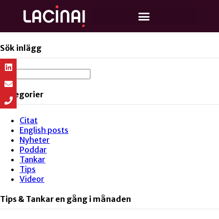
Sök inlägg
Kategorier
Citat
English posts
Nyheter
Poddar
Tankar
Tips
Videor
Tips & Tankar en gång i månaden