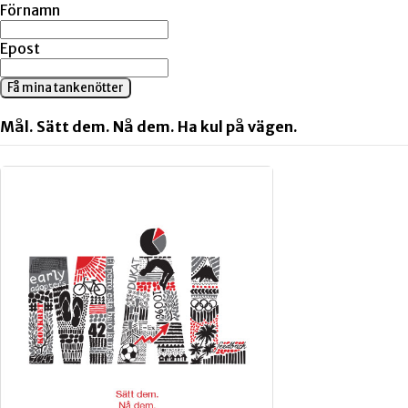
Förnamn
Epost
Få mina tankenötter
Mål. Sätt dem. Nå dem. Ha kul på vägen.