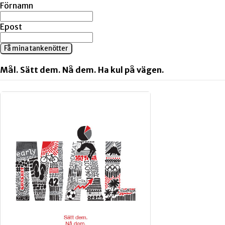
Förnamn
Epost
Få mina tankenötter
Mål. Sätt dem. Nå dem. Ha kul på vägen.