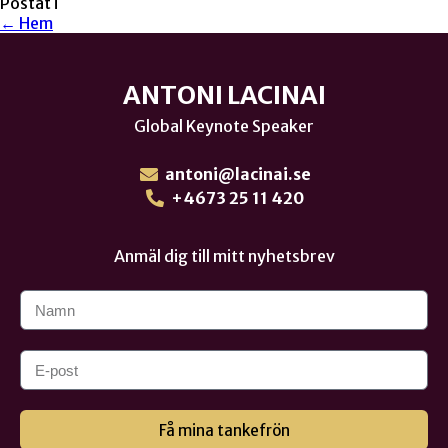
Postat i
← Hem
ANTONI LACINAI
Global Keynote Speaker
antoni@lacinai.se
+4673 25 11 420
Anmäl dig till mitt nyhetsbrev
Få mina tankefrön