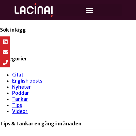
Sök inlägg
Kategorier
Citat
English posts
Nyheter
Poddar
Tankar
Tips
Videor
Tips & Tankar en gång i månaden