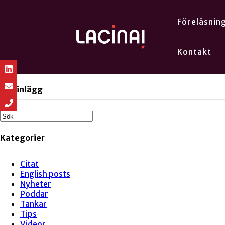
Föreläsnin
Kontakt
Sök inlägg
Kategorier
Citat
English posts
Nyheter
Poddar
Tankar
Tips
Videor