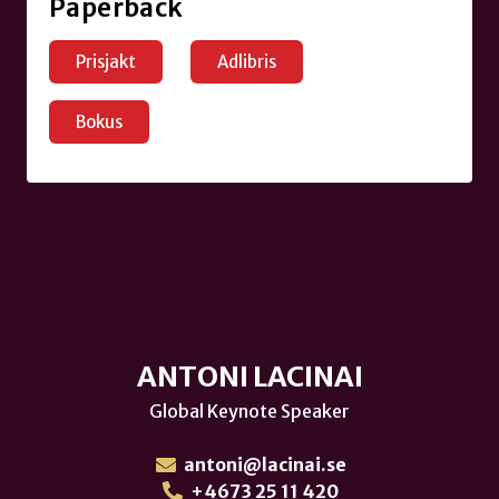
Paperback
Prisjakt
Adlibris
Bokus
ANTONI LACINAI
Global Keynote Speaker
antoni@lacinai.se
+4673 25 11 420