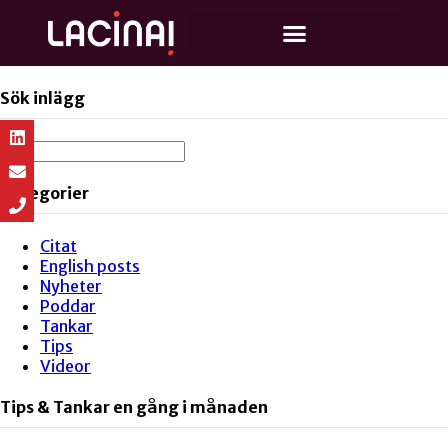
Sök inlägg
Kategorier
Citat
English posts
Nyheter
Poddar
Tankar
Tips
Videor
Tips & Tankar en gång i månaden