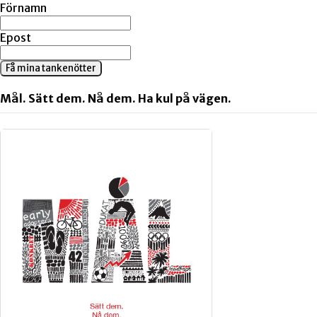
Förnamn
Epost
Få mina tankenötter
Mål. Sätt dem. Nå dem. Ha kul på vägen.