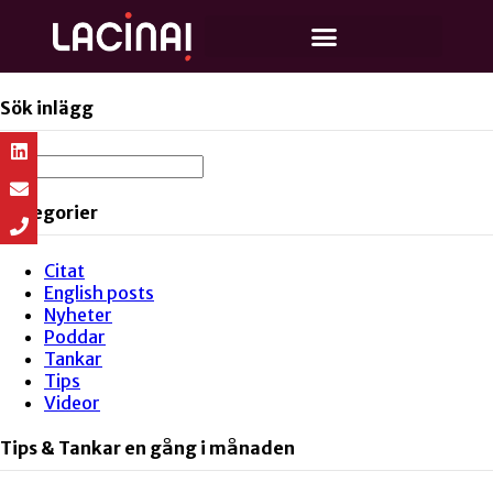
Sök inlägg
Kategorier
Citat
English posts
Nyheter
Poddar
Tankar
Tips
Videor
Tips & Tankar en gång i månaden