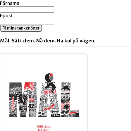
Förnamn
Epost
Få mina tankenötter
Mål. Sätt dem. Nå dem. Ha kul på vägen.