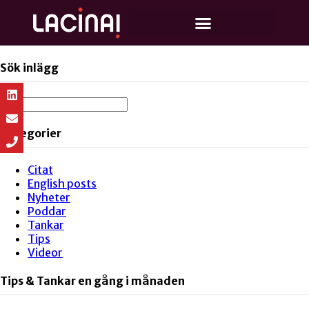
Sök inlägg
Kategorier
Citat
English posts
Nyheter
Poddar
Tankar
Tips
Videor
Tips & Tankar en gång i månaden