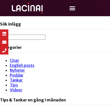
Sök inlägg
Kategorier
Citat
English posts
Nyheter
Poddar
Tankar
Tips
Videor
Tips & Tankar en gång i månaden