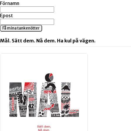
Förnamn
Epost
Få mina tankenötter
Mål. Sätt dem. Nå dem. Ha kul på vägen.