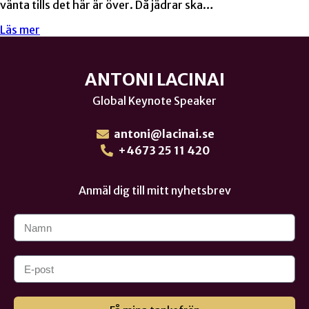
vänta tills det här är över. Då jädrar ska…
Läs mer
ANTONI LACINAI
Global Keynote Speaker
antoni@lacinai.se
+4673 25 11 420
Anmäl dig till mitt nyhetsbrev