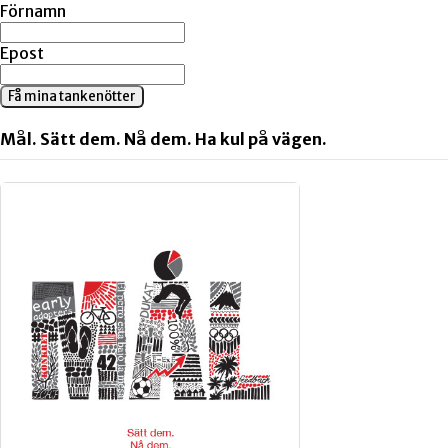
Förnamn
Epost
Få mina tankenötter
Mål. Sätt dem. Nå dem. Ha kul på vägen.