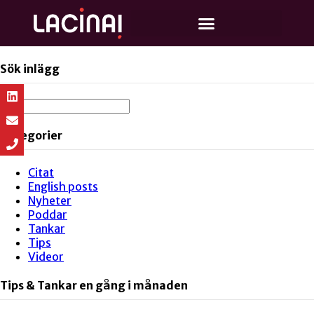
Sök inlägg
Kategorier
Citat
English posts
Nyheter
Poddar
Tankar
Tips
Videor
Tips & Tankar en gång i månaden