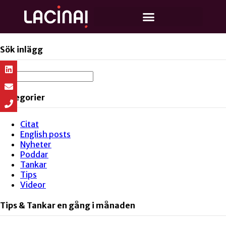
Sök inlägg
Kategorier
Citat
English posts
Nyheter
Poddar
Tankar
Tips
Videor
Tips & Tankar en gång i månaden