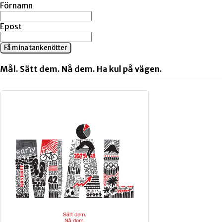
Förnamn
Epost
Få mina tankenötter
Mål. Sätt dem. Nå dem. Ha kul på vägen.