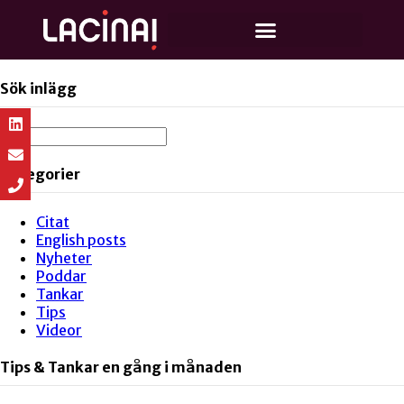
Sök inlägg
Kategorier
Citat
English posts
Nyheter
Poddar
Tankar
Tips
Videor
Tips & Tankar en gång i månaden