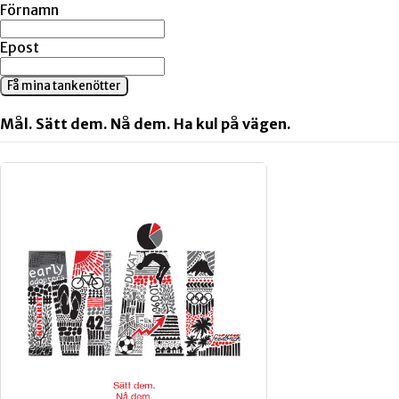
Förnamn
Epost
Få mina tankenötter
Mål. Sätt dem. Nå dem. Ha kul på vägen.