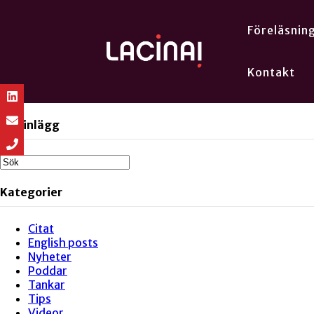
Föreläsnin
Kontakt
Sök inlägg
Kategorier
Citat
English posts
Nyheter
Poddar
Tankar
Tips
Videor