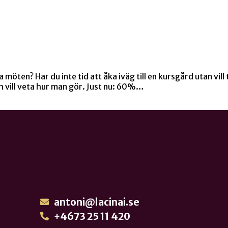
ra möten? Har du inte tid att åka iväg till en kursgård utan vi
ch vill veta hur man gör. Just nu: 60%…
antoni@lacinai.se
+4673 25 11 420