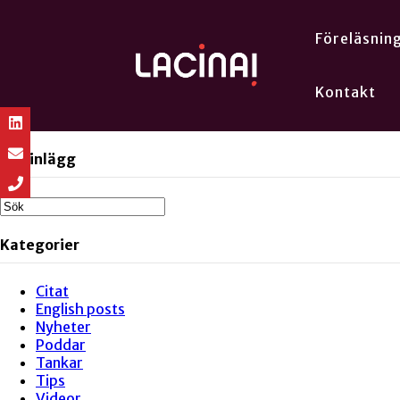
Föreläsnin
Kontakt
Sök inlägg
Kategorier
Citat
English posts
Nyheter
Poddar
Tankar
Tips
Videor