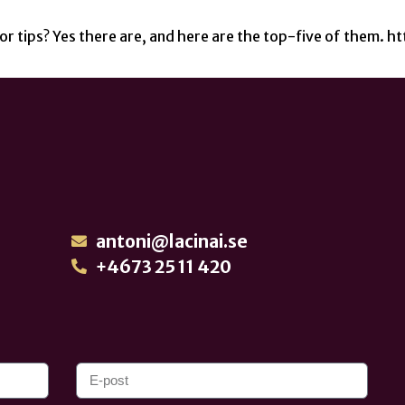
es or tips? Yes there are, and here are the top-five of t
antoni@lacinai.se
+4673 25 11 420