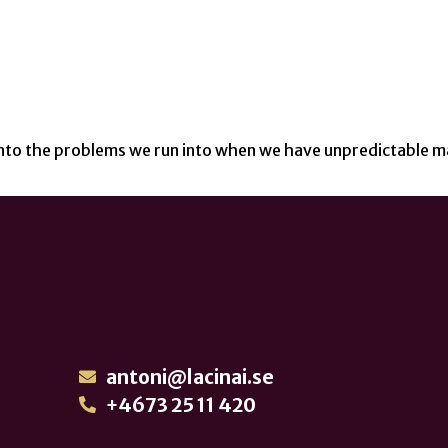
s into the problems we run into when we have unpredictabl
antoni@lacinai.se
+4673 25 11 420