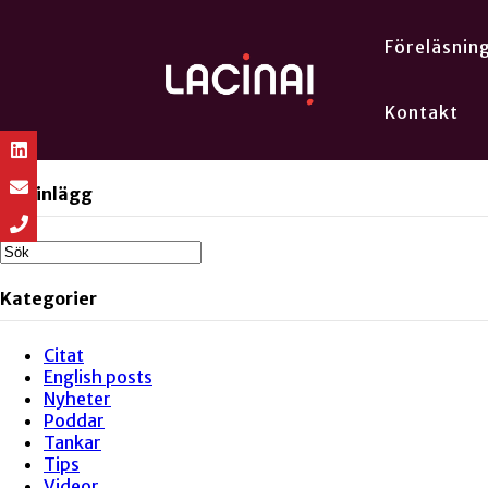
Föreläsnin
Kontakt
Sök inlägg
Kategorier
Citat
English posts
Nyheter
Poddar
Tankar
Tips
Videor