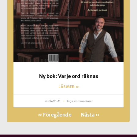
Ny bok: Varje ord räknas
LÄS MER »
2026-06-11
Inga kommentarer
« Föregående
Nästa »