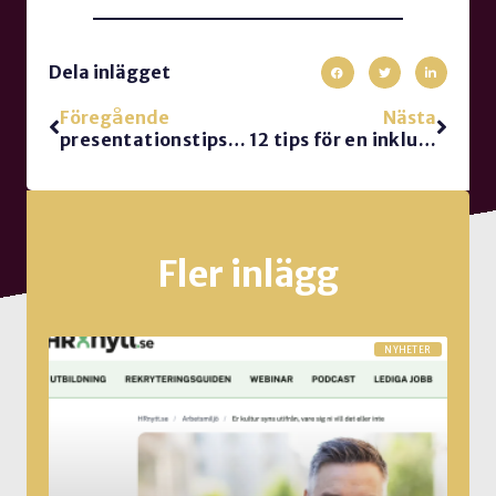
Dela inlägget
Föregående
Nästa
presentationstips: Ska du stå still eller röra dig?
12 tips för en inkluderande möteskultur. Gästblogg
Fler inlägg
NYHETER