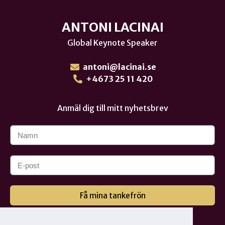
ANTONI LACINAI
Global Keynote Speaker
antoni@lacinai.se
+4673 25 11 420
Anmäl dig till mitt nyhetsbrev
Få mina tankefrön