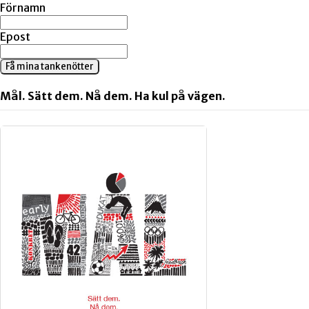
Förnamn
Epost
Få mina tankenötter
Mål. Sätt dem. Nå dem. Ha kul på vägen.