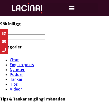
Sök inlägg
Kategorier
Citat
English posts
Nyheter
Poddar
Tankar
Tips
Videor
Tips & Tankar en gång i månaden