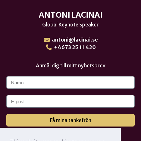
ANTONI LACINAI
Global Keynote Speaker
antoni@lacinai.se
+4673 25 11 420
Anmäl dig till mitt nyhetsbrev
Få mina tankefrön