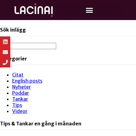
Sök inlägg
Kategorier
Citat
English posts
Nyheter
Poddar
Tankar
Tips
Videor
Tips & Tankar en gång i månaden