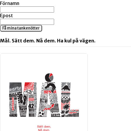
Förnamn
Epost
Få mina tankenötter
Mål. Sätt dem. Nå dem. Ha kul på vägen.