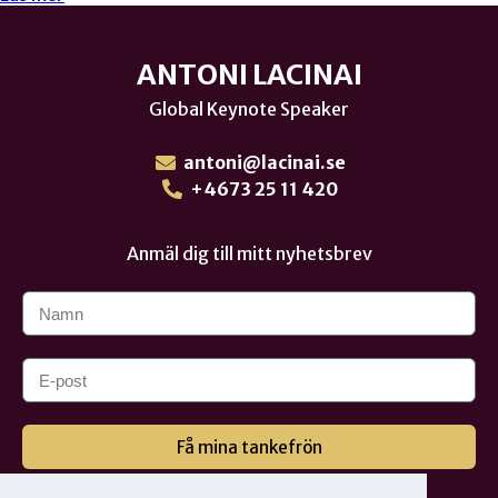
ANTONI LACINAI
Global Keynote Speaker
antoni@lacinai.se
+4673 25 11 420
Anmäl dig till mitt nyhetsbrev
Få mina tankefrön