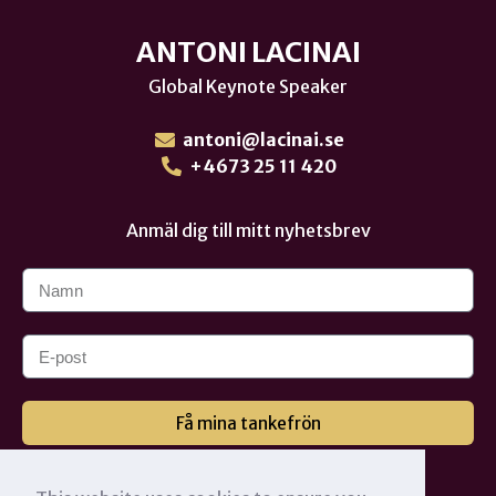
ANTONI LACINAI
Global Keynote Speaker
antoni@lacinai.se
+4673 25 11 420
Anmäl dig till mitt nyhetsbrev
Få mina tankefrön