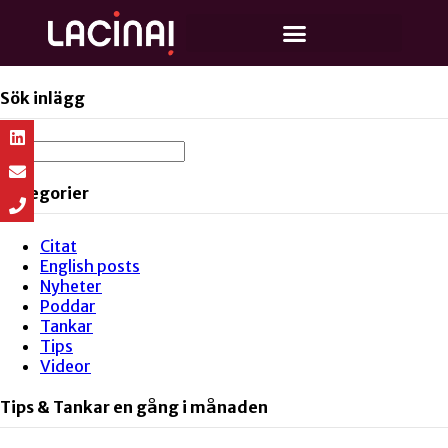
Sök inlägg
Kategorier
Citat
English posts
Nyheter
Poddar
Tankar
Tips
Videor
Tips & Tankar en gång i månaden