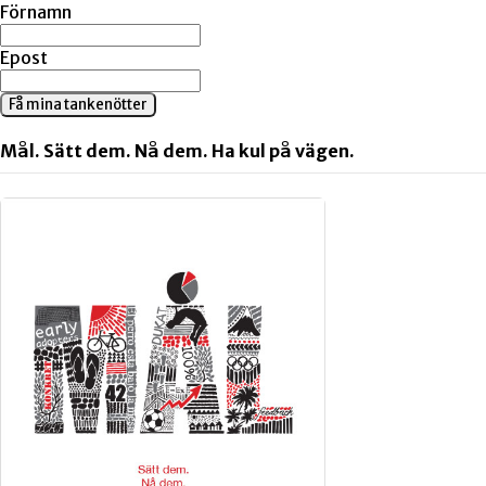
Förnamn
Epost
Få mina tankenötter
Mål. Sätt dem. Nå dem. Ha kul på vägen.