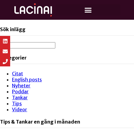
Sök inlägg
Kategorier
Citat
English posts
Nyheter
Poddar
Tankar
Tips
Videor
Tips & Tankar en gång i månaden