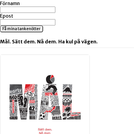
Förnamn
Epost
Få mina tankenötter
Mål. Sätt dem. Nå dem. Ha kul på vägen.