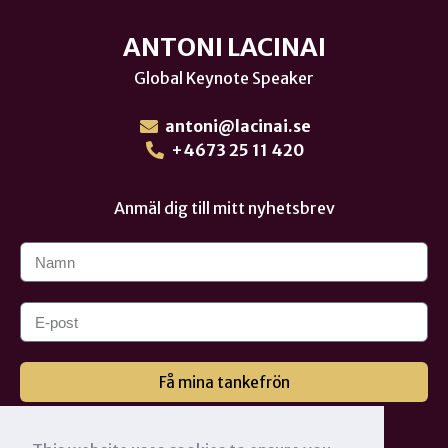
ANTONI LACINAI
Global Keynote Speaker
antoni@lacinai.se
+4673 25 11 420
Anmäl dig till mitt nyhetsbrev
Få mina tankefrön